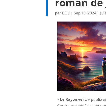
roman de 
par
BDV
|
Sep 18, 2024
|
Jul
«
Le Rayon vert
, » publié 
Contrairement à ses œuvres 