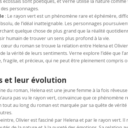
 écossais sont poétiques, et Verne utilise la nature comme 
s des personnages.
le
: Le rayon vert est un phénomène rare et éphémère, difficil
’absolu, de l’idéal inatteignable. Les personnages poursui
erchant quelque chose de plus grand que la réalité quotidien
désir humain de trouver un sens plus profond à la vie.
 cœur du roman se trouve la relation entre Helena et Olivier
e la vérité de leurs sentiments. Verne explore l’idée que l’
, fragile, et précieux, qui ne peut être pleinement compris 
 et leur évolution
ïne du roman, Helena est une jeune femme à la fois rêveuse 
 n’aura pas vu le rayon vert, convaincue que ce phénomène ré
 tout au long du roman est marquée par sa quête de vérité et
utres.
peintre, Olivier est fasciné par Helena et par le rayon vert. Il 
tés de la nature et à la pureté des émotions. Sa relation a