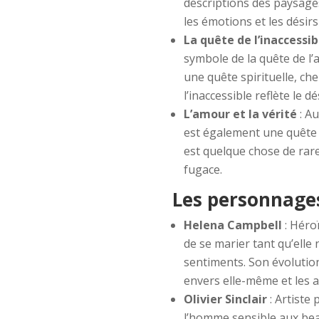
descriptions des paysages
les émotions et les désir
La quête de l’inaccessib
symbole de la quête de l
une quête spirituelle, ch
l’inaccessible reflète le 
L’amour et la vérité
: Au
est également une quête d
est quelque chose de rare
fugace.
Les personnages
Helena Campbell
: Héro
de se marier tant qu’elle
sentiments. Son évolution
envers elle-même et les a
Olivier Sinclair
: Artiste 
l’homme sensible aux beau