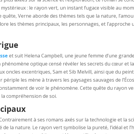
ystérieux : le rayon vert, un instant fugace visible au mome
te quête, Verne aborde des thèmes tels que la nature, l’amour
ore les thèmes principaux, les personnages, et l’approche u
rigue
sse
et suit Helena Campbell, une jeune femme d’une grande se
 phénomène optique censé révéler les secrets du cœur et la 
oncles excentriques, Sam et Sib Melvill, ainsi que du peintre
 périple les mène à travers les paysages sauvages de l’Écos
onstamment de voir le phénomène. Cette quête du rayon ve
e la compréhension de soi.
ncipaux
 Contrairement à ses romans axés sur la technologie et la sci
é de la nature. Le rayon vert symbolise la pureté, l’idéal et l