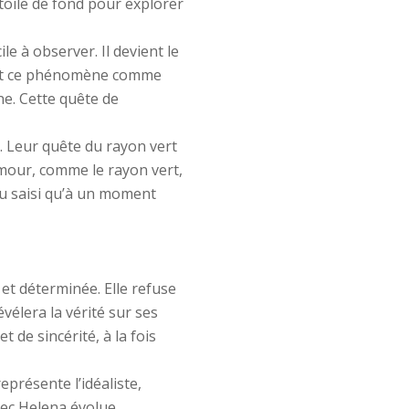
toile de fond pour explorer
e à observer. Il devient le
vent ce phénomène comme
ne. Cette quête de
. Leur quête du rayon vert
amour, comme le rayon vert,
ou saisi qu’à un moment
et déterminée. Elle refuse
vélera la vérité sur ses
 de sincérité, à la fois
représente l’idéaliste,
vec Helena évolue