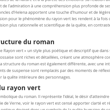
 de l’admiration à une compréhension plus profonde de se
oncles d’Helena apportent une touche d’humour et de légèr
ssion pour le phénomène du rayon vert les rendent à la fois 
sion plus rationnelle et scientifique de la quête, en contras
structure du roman
e Rayon vert » un style plus poétique et descriptif que dans
ossaise sont riches et détaillées, créant une atmosphère cont
a structure du roman est également différente, avec une int
ents de suspense sont remplacés par des moments de réflexi
ger la quête intérieure des personnages.
du rayon vert
mbolique du roman. Il représente l’idéal, le désir d’atteindre
e de Verne, voir le rayon vert est censé apporter clarté et ré
ptique devient donc un symbole de la quête humaine de se