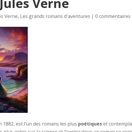
Jules Verne
es Verne
,
Les grands romans d'aventures
|
0 commentaires
en 1882, est l’un des romans les plus
poétiques
et contempla
plus axées sur la science et l’exploration, ce roman se conc