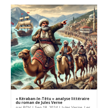
« Kéraban-le-Têtu » analyse littéraire
du roman de Jules Verne
par
BDV
|
Sep 18, 2024
|
Jules Verne
,
Les