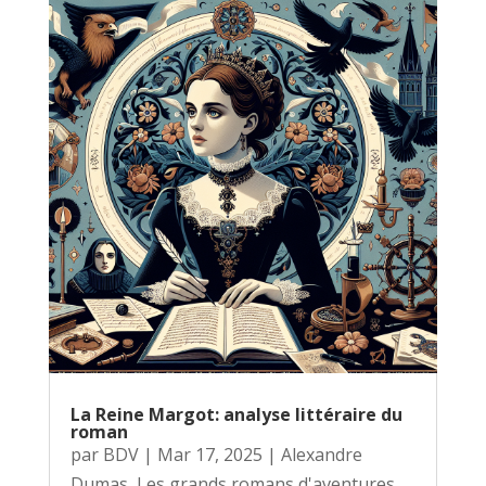
La Reine Margot: analyse littéraire du
roman
par
BDV
|
Mar 17, 2025
|
Alexandre
Dumas
,
Les grands romans d'aventures