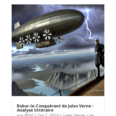
Robur-le-Conquérant de Jules Verne :
Analyse littéraire
par
BDV
|
Oct 1, 2024
|
Jules Verne
,
Les